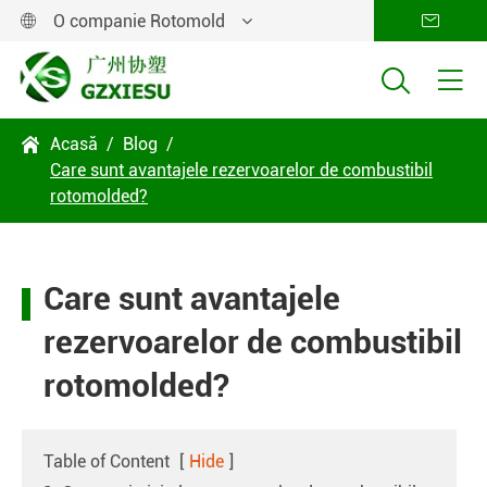
O companie Rotomold




Acasă
Blog

Care sunt avantajele rezervoarelor de combustibil
rotomolded?
Care sunt avantajele
rezervoarelor de combustibil
rotomolded?
Table of Content
[
Hide
]