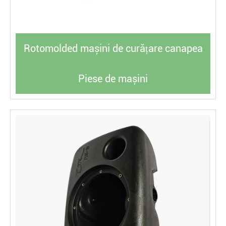
Rotomolded mașini de curățare canapea
Piese de mașini