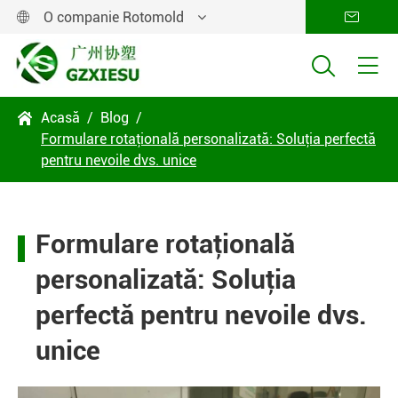
O companie Rotomold




Acasă
Blog

Formulare rotaţională personalizată: Soluţia perfectă
pentru nevoile dvs. unice
Formulare rotaţională
personalizată: Soluţia
perfectă pentru nevoile dvs.
unice