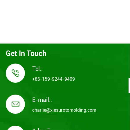
Get In Touch
Tel.:

+86-159-9244-9409
E-mail::

charlie@xiesurotomolding.com