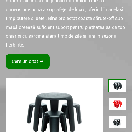
strâmte ale masei de plastic rotomolded oferă o
dimensiune bună a suprafeței de lucru, oferind în același
timp putere siluetei. Bine proiectat coaste sărute-off sub
masă creează suficient suport pentru platitatea sa de top
chiar și cu sarcina afară timp de zile și luni în sezonul
fierbinte.
Cere un citat
