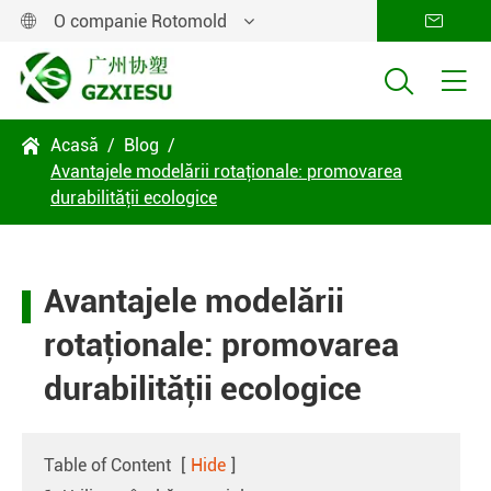
O companie Rotomold




Acasă
Blog

Avantajele modelării rotaţionale: promovarea
durabilităţii ecologice
Avantajele modelării
rotaţionale: promovarea
durabilităţii ecologice
Table of Content
[
Hide
]