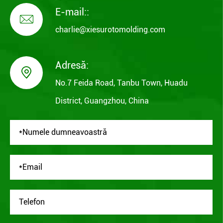
E-mail::

charlie@xiesurotomolding.com
Adresă:

No.7 Feida Road, Tanbu Town, Huadu
District, Guangzhou, China