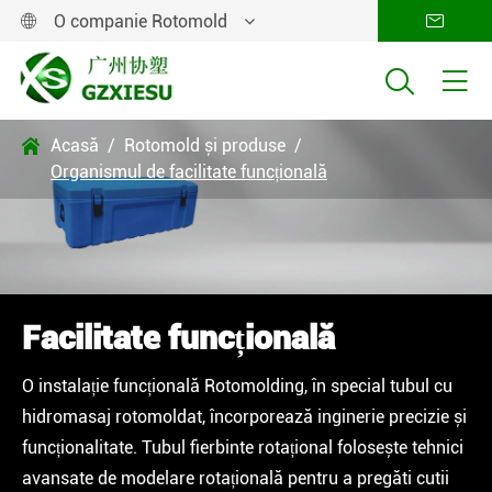
O companie Rotomold




Acasă
Rotomold și produse

Organismul de facilitate funcțională
Facilitate funcțională
O instalație funcțională Rotomolding, în special tubul cu
hidromasaj rotomoldat, încorporează inginerie precizie și
funcționalitate. Tubul fierbinte rotațional folosește tehnici
avansate de modelare rotațională pentru a pregăti cutii