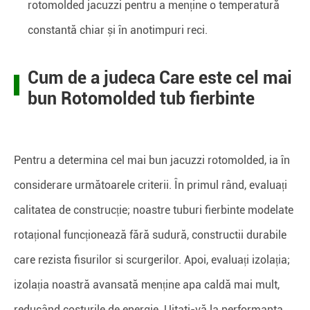
rotomolded jacuzzi pentru a menține o temperatură
constantă chiar și în anotimpuri reci.
Cum de a judeca Care este cel mai
bun Rotomolded tub fierbinte
Pentru a determina cel mai bun jacuzzi rotomolded, ia în
considerare următoarele criterii. În primul rând, evaluați
calitatea de construcție; noastre tuburi fierbinte modelate
rotațional funcționează fără sudură, constructii durabile
care rezista fisurilor si scurgerilor. Apoi, evaluați izolația;
izolația noastră avansată menține apa caldă mai mult,
reducând costurile de energie. Uitaţi-vă la performanţa