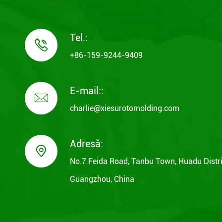
Tel.:

+86-159-9244-9409
E-mail::

charlie@xiesurotomolding.com
Adresă:

No.7 Feida Road, Tanbu Town, Huadu Distri
Guangzhou, China