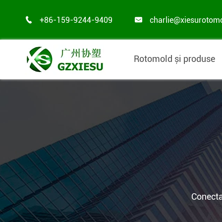
+86-159-9244-9409
charlie@xiesurotom


Rotomold și produse
Conecta