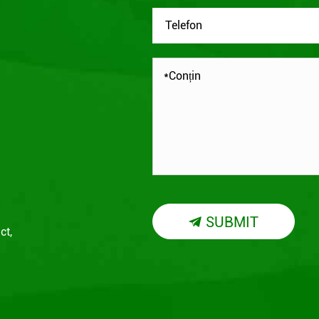
SUBMIT

ct,