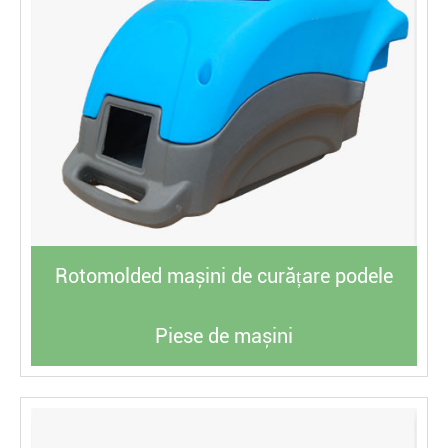
Rotomolded mașini de curățare podele
Piese de mașini