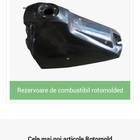
Rezervoare de combustibil rotomolded
Cele mai noi articole Rotomold