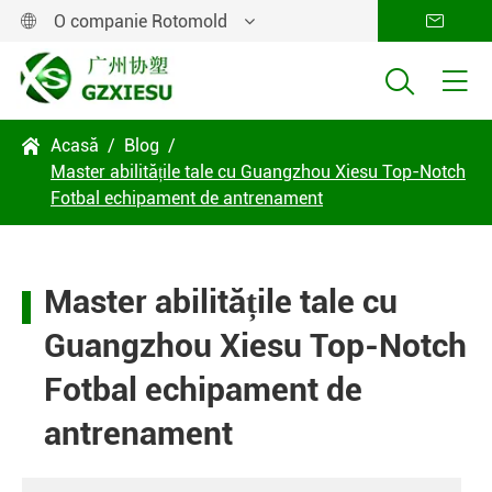
O companie Rotomold




Acasă
Blog

Master abilitățile tale cu Guangzhou Xiesu Top-Notch
Fotbal echipament de antrenament
Master abilitățile tale cu
Guangzhou Xiesu Top-Notch
Fotbal echipament de
antrenament