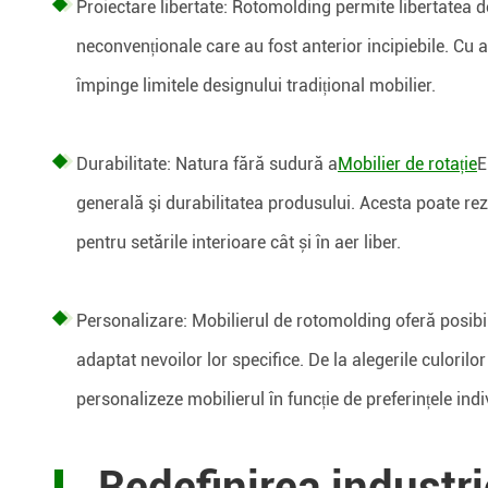
Proiectare libertate: Rotomolding permite libertatea
neconvenționale care au fost anterior incipiebile. Cu a
împinge limitele designului tradițional mobilier.
Durabilitate: Natura fără sudură a
Mobilier de rotație
E
generală şi durabilitatea produsului. Acesta poate rezi
pentru setările interioare cât și în aer liber.
Personalizare: Mobilierul de rotomolding oferă posibili
adaptat nevoilor lor specifice. De la alegerile culorilo
personalizeze mobilierul în funcție de preferințele indi
Redefinirea industri