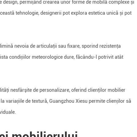
 de design, permițând crearea unor forme de mobilă complexe și
ceastă tehnologie, designerii pot explora estetica unică și pot
limină nevoia de articulaţii sau fixare, sporind rezistenţa
sta condițiilor meteorologice dure, făcându-l potrivit atât
tăţi nesfârşite de personalizare, oferind clienţilor mobilier
r la variațiile de textură, Guangzhou Xiesu permite clienților să
viduale.
ei mobilierului