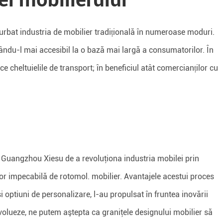
turbat industria de mobilier tradițională în numeroase moduri.
cându-l mai accesibil la o bază mai largă a consumatorilor. În
e cheltuielile de transport; în beneficiul atât comercianților cu
 Guangzhou Xiesu de a revoluţiona industria mobilei prin
lor impecabilă de rotomol. mobilier. Avantajele acestui proces
 si optiuni de personalizare, l-au propulsat în fruntea inovării
olueze, ne putem aştepta ca graniţele designului mobilier să