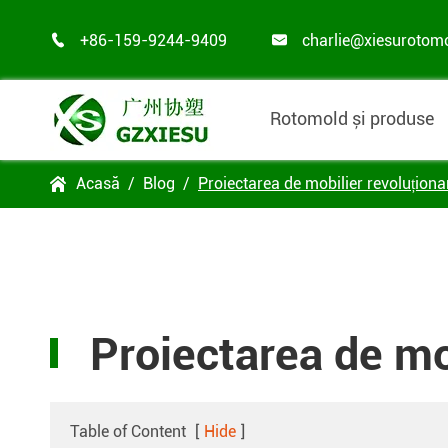
+86-159-9244-9409
charlie@xiesurotom


Rotomold și produse
Acasă
Blog
Proiectarea de mobilier revoluționa

Proiectarea de mo
Table of Content
[
Hide
]