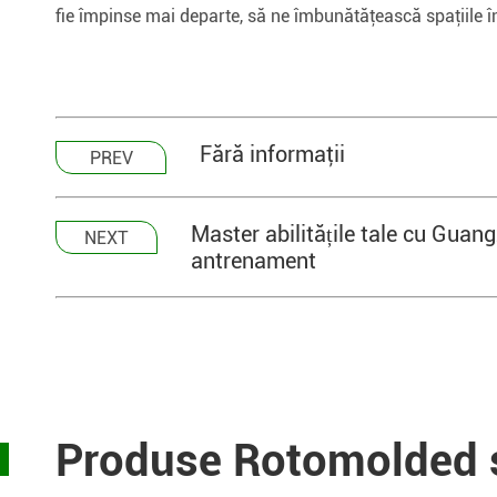
fie împinse mai departe, să ne îmbunătăţească spaţiile î
Fără informaţii
PREV
Master abilitățile tale cu Gua
NEXT
antrenament
Produse Rotomolded ș