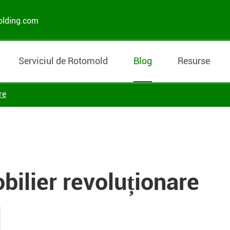
olding.com
Serviciul de Rotomold
Blog
Resurse
re
bilier revoluționare