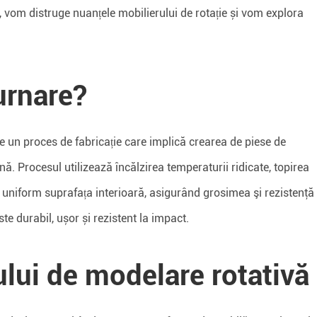
g, vom distruge nuanțele mobilierului de rotație și vom explora
urnare?
ste un proces de fabricație care implică crearea de piese de
nă. Procesul utilizează încălzirea temperaturii ridicate, topirea
i uniform suprafața interioară, asigurând grosimea şi rezistenţă
te durabil, ușor și rezistent la impact.
ului de modelare rotativă