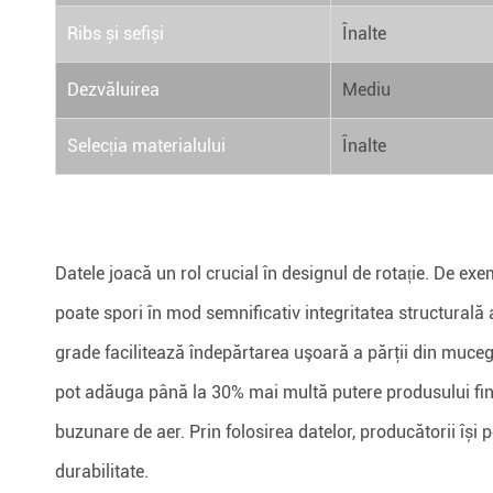
Ribs și sefiși
Înalte
Dezvăluirea
Mediu
Selecția materialului
Înalte
Datele joacă un rol crucial în designul de rotație. De e
poate spori în mod semnificativ integritatea structurală 
grade facilitează îndepărtarea uşoară a părţii din mucegai
pot adăuga până la 30% mai multă putere produsului fina
buzunare de aer. Prin folosirea datelor, producătorii își
durabilitate.