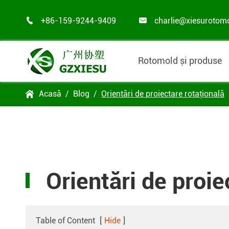
+86-159-9244-9409
charlie@xiesurotom


Rotomold și produse
Acasă
Blog
Orientări de proiectare rotaţională

Orientări de proie
Table of Content
[
Hide
]