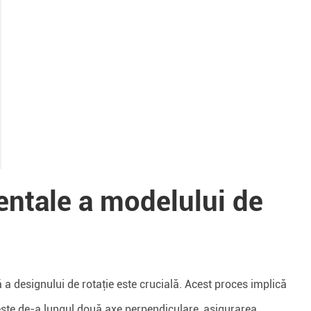
entale a modelului de
ă a designului de rotaţie este crucială. Acest proces implică
tește de-a lungul două axe perpendiculare, asigurarea