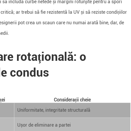
ui să includă curbe netede și margini rotunjite pentru a spori
critică; ar trebui să fie rezistentă la UV și să reziste condițiilor
esignerii pot crea un scaun care nu numai arată bine, dar, de
edii.
are rotațională: o
de condus
ței
Considerații cheie
Uniformitate, integritate structurală
Ușor de eliminare a partei