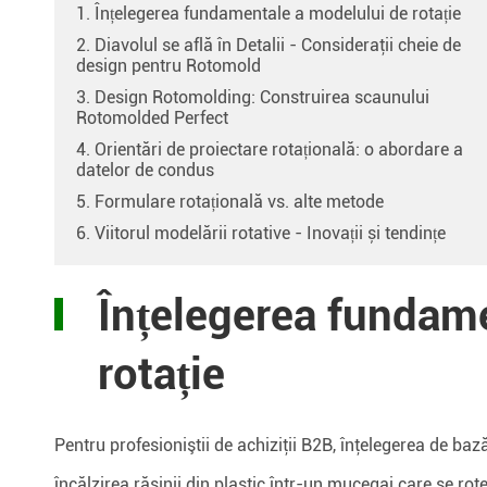
1. Înțelegerea fundamentale a modelului de rotație
2. Diavolul se află în Detalii - Consideraţii cheie de
design pentru Rotomold
3. Design Rotomolding: Construirea scaunului
Rotomolded Perfect
4. Orientări de proiectare rotațională: o abordare a
datelor de condus
5. Formulare rotațională vs. alte metode
6. Viitorul modelării rotative - Inovații și tendințe
Înțelegerea fundam
rotație
Pentru profesioniştii de achiziţii B2B, înţelegerea de baz
încălzirea rășinii din plastic într-un mucegai care se ro