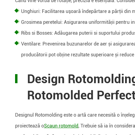
Când vine vorba de rotaţie, precizia e esenţială. Consider
Unghiuri: Facilitarea uşoară îndepărtare a părţii din 
Grosimea peretelui: Asigurarea uniformității pentru in
Ribs si Bosses: Adăugarea puterii si suportului produs
Ventilare: Prevenirea buzunarelor de aer și asigurarea 
producătorii pot obține rezultate superioare și redu
Design Rotomolding
Rotomolded Perfec
Designul Rotomolding este o artă care necesită o înțeleg
proiectează o
Scaun rotomold
, Trebuie să ia în considera