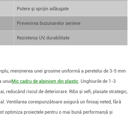
Putere şi sprijin adăugate
Prevenirea buzunarelor aeriene
Rezistența UV, durabilitate
xemplu, menținerea unei grosime uniformă a peretelui de 3-5 mm
a unui
Mic cadru de alpinism din plastic
. Unghiurile de 1-3
, reducând riscul de deteriorare. Ribs și sefi, plasate strategic,
l. Ventilarea corespunzătoare asigură un finisaj neted, fără
 pot optimiza proiectele pentru o mai bună performanță și