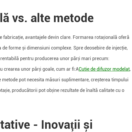
lă vs. alte metode
fabricaţie, avantajele devin clare. Formarea rotațională oferă
ea de forme și dimensiuni complexe. Spre deosebire de injecţie,
i rentabilă pentru producerea unor părți mari precum:
ru crearea unor părți goale, cum ar fi:A
Cutie de difuzor modelat
,
te metode pot necesita măsuri suplimentare, creșterea timpului
tație, producătorii pot obține rezultate de înaltă calitate cu o
tative - Inovații și