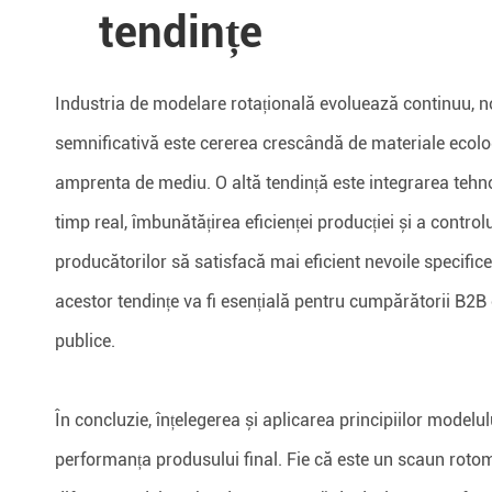
tendințe
Industria de modelare rotațională evoluează continuu, noi 
semnificativă este cererea crescândă de materiale ecologi
amprenta de mediu. O altă tendință este integrarea tehno
timp real, îmbunătățirea eficienței producției și a controlu
producătorilor să satisfacă mai eficient nevoile specific
acestor tendințe va fi esențială pentru cumpărătorii B2B c
publice.
În concluzie, înțelegerea și aplicarea principiilor modelu
performanța produsului final. Fie că este un scaun rotom