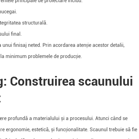
entele principale de proiectare includ:
mucegai.
tegritatea structurală.
ului final.
unui finisaj neted. Prin acordarea atenție acestor detalii,
ce la minimum problemele de producție.
: Construirea scaunului
t
ere profundă a materialului și a procesului. Atunci când se
re ergonomie, estetică, și funcționalitate. Scaunul trebuie să fie