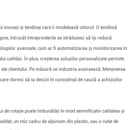
inovații și tendințe care îi modelează viitorul. O tendință
ce, întrucât întreprinderile se străduiesc să își reducă
logiilor avansate, cum ar fi automatizarea și monitorizarea în
lui calității. În plus, creșterea soluțiilor personalizate permite
e ale clientului. Pe măsură ce industria avansează, Menținerea
are doresc să ia decizii în cunoștință de cauză a achizițiilor
lui de rotație poate îmbunătăți în mod semnificativ calitatea și
oldat, un mic cadru de alpinism din plastic, sau o cutie de