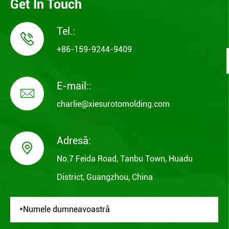
Get In Touch
Tel.:

+86-159-9244-9409
E-mail::

charlie@xiesurotomolding.com
Adresă:

No.7 Feida Road, Tanbu Town, Huadu
District, Guangzhou, China