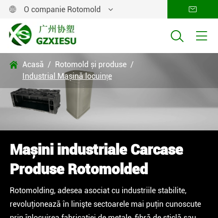
O companie Rotomold




Acasă
Rotomold și produse

Industrial Mașină locuințe
Mașini industriale Carcase
Produse Rotomolded
Rotomolding, adesea asociat cu industriile stabilite,
revoluţionează în linişte sectoarele mai puţin cunoscute
prin înlocuirea fabricaţiei de metale, fibră de sticlă sau