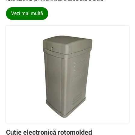
Vezi mai multă
Cutie electronică rotomolded