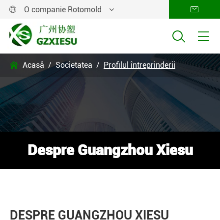
O companie Rotomold




Acasă
Societatea
Profilul întreprinderii

Despre Guangzhou Xiesu
DESPRE GUANGZHOU XIESU