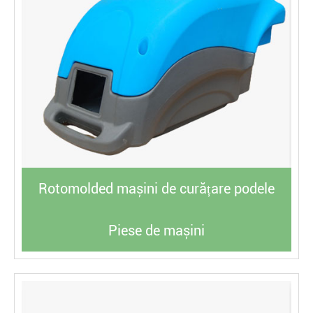
Rotomolded mașini de curățare podele
Piese de mașini