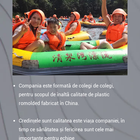
Compania este formată de colegi de colegi,
pentru scopul de înaltă calitate de plastic
romolded fabricat în China.
Credințele sunt calitatea este viața companiei, în
timp ce sănătatea și fericirea sunt cele mai
importante pentru echipe