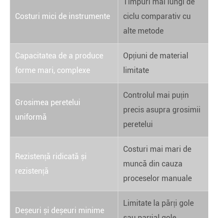
Timpuri mai lungi de
Costuri mici de instrumente
ciclu comparativ cu
alte metode
Capacitatea de a produce
Opțiuni de material
forme mari, complexe
limitate
Controlul mai puțin
Grosimea peretelui
precis asupra grosimii
uniformă
peretelui
Costuri mai mari de
Rezistență ridicată și
muncă din cauza
rezistență
proceselor manuale
Limitate la părți gole
Deșeuri și deșeuri minime
sau parțial gole