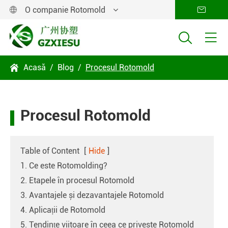
O companie Rotomold




Acasă
Blog
Procesul Rotomold

Procesul Rotomold
Table of Content
[
Hide
]
1. Ce este Rotomolding?
2. Etapele în procesul Rotomold
3. Avantajele și dezavantajele Rotomold
4. Aplicații de Rotomold
5. Tendințe viitoare în ceea ce privește Rotomold