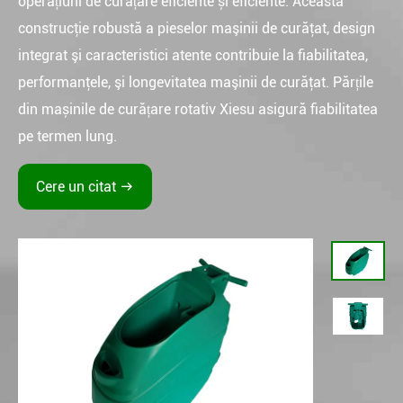
operațiuni de curățare eficiente și eficiente. Această
construcţie robustă a pieselor maşinii de curăţat, design
integrat şi caracteristici atente contribuie la fiabilitatea,
performanţele, şi longevitatea maşinii de curăţat. Părțile
din mașinile de curățare rotativ Xiesu asigură fiabilitatea
pe termen lung.
Cere un citat
