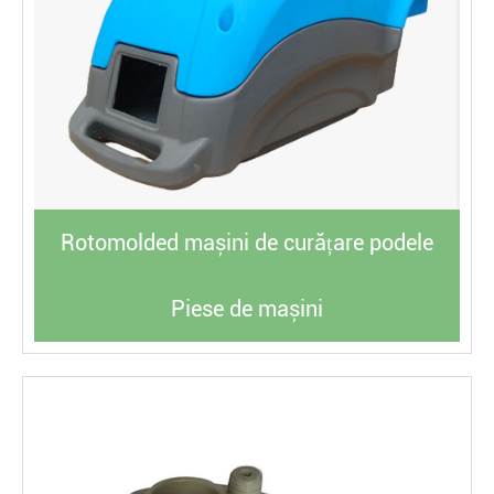
Rotomolded mașini de curățare podele
Piese de mașini