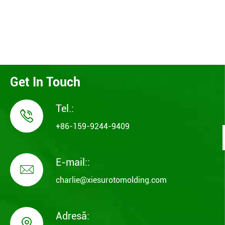
Get In Touch
Tel.:

+86-159-9244-9409
E-mail::

charlie@xiesurotomolding.com
Adresă:
