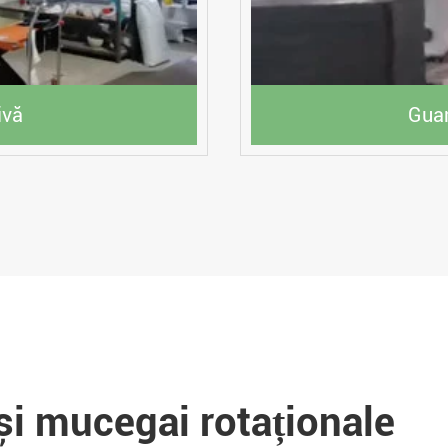
ivă
Guan
i mucegai rotaționale