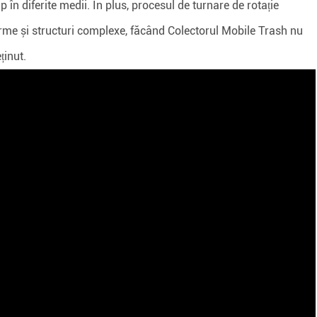
p în diferite medii. În plus, procesul de turnare de rotație
rme și structuri complexe, făcând Colectorul Mobile Trash nu
ținut.