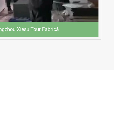
gzhou Xiesu Tour Fabrică