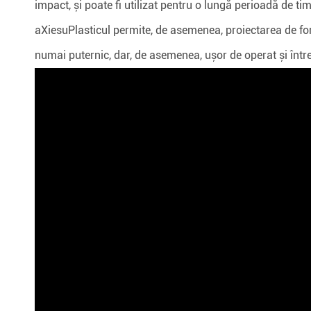
impact, și poate fi utilizat pentru o lungă perioadă de tim
a
Xiesu
Plasticul permite, de asemenea, proiectarea de fo
numai puternic, dar, de asemenea, ușor de operat și între