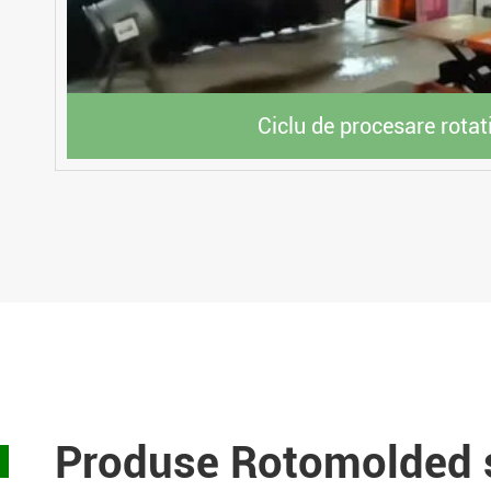
Ciclu de procesare rotat
Produse Rotomolded ș