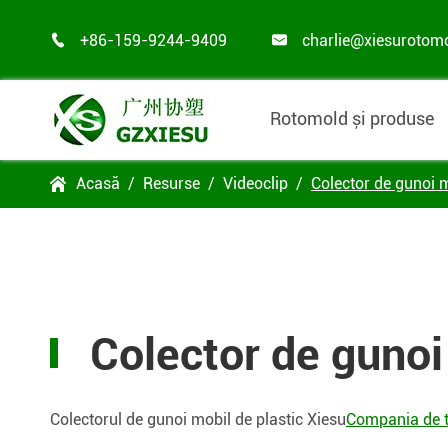
+86-159-9244-9409
charlie@xiesurotom


Rotomold și produse
Acasă
Resurse
Videoclip
Colector de gunoi 

Colector de gunoi
Colectorul de gunoi mobil de plastic Xiesu
Compania de t