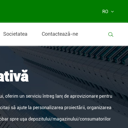
RO
Societatea
Contactează-ne

ativă
ui, oferim un serviciu întreg lanț de aprovizionare pentru
tați să ajute la personalizarea proiectării, organizarea
 cobar spre uşa depozitului/magazinului/consumatorilor