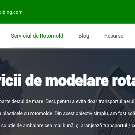
olding.com
Serviciul de Rotomold
Blog
Resurse
icii de modelare rot
parte destul de mare. Deci, pentru a evita doar transportul aerul
asticele cu rotomolde. Din acest obiectiv simplu, am fost solici
o soluţie de ambalare cea mai bună; şi aranjează transportul /