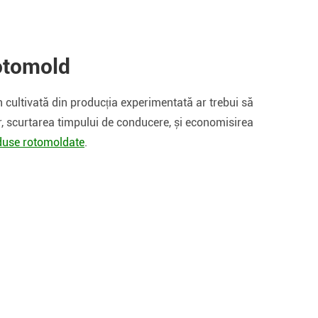
otomold
n cultivată din producția experimentată ar trebui să
or, scurtarea timpului de conducere, și economisirea
duse rotomoldate
.