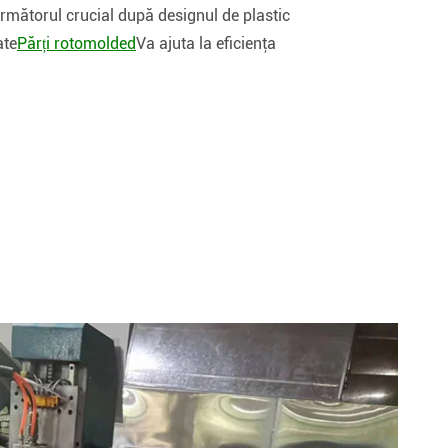
următorul crucial după designul de plastic
ate
Părți rotomolded
Va ajuta la eficienţa