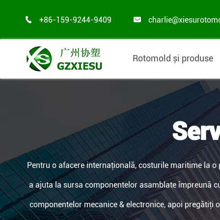
+86-159-9244-9409
charlie@xiesurotom


Rotomold și produse
Serv
Pentru o afacere internaţională, costurile maritime la o 
a ajuta la sursa componentelor asamblate împreună cu pl
componentelor mecanice & electronice, apoi pregătiţi 