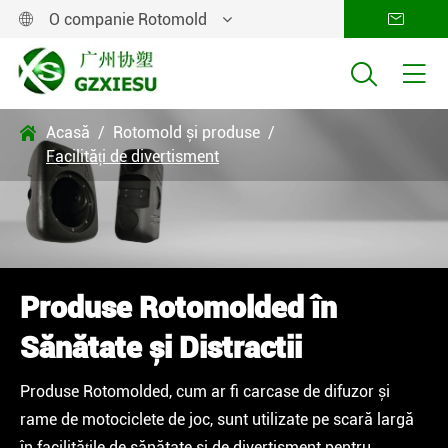
O companie Rotomold




Acasă
Rotomold și produse

Facilități de divertisment
Produse Rotomolded în
Sănătate și Distractii
Produse Rotomolded, cum ar fi carcase de difuzor și
rame de motociclete de joc, sunt utilizate pe scară largă
în facilitățile de sănătate și de divertisment pentru