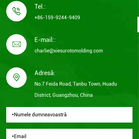
Tel.:

+86-159-9244-9409
E-mail::

charlie@xiesurotomolding.com
Adresă:

No.7 Feida Road, Tanbu Town, Huadu
District, Guangzhou, China