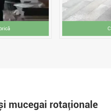
brică
C
i mucegai rotaționale