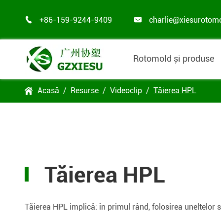
+86-159-9244-9409
charlie@xiesurotom


Rotomold și produse
Acasă
Resurse
Videoclip
Tăierea HPL

Tăierea HPL
Tăierea HPL implică: în primul rând, folosirea uneltelor s