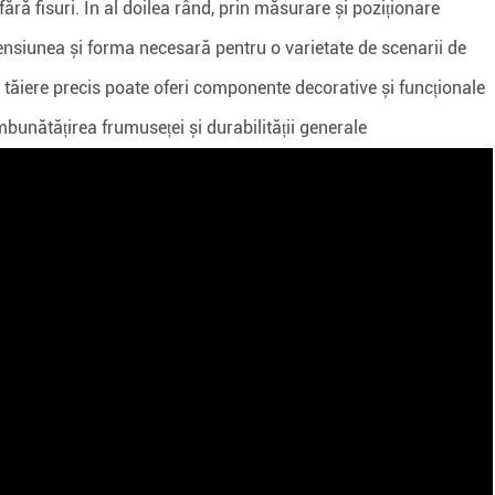
ără fisuri. În al doilea rând, prin măsurare și poziționare
ensiunea și forma necesară pentru o varietate de scenarii de
 tăiere precis poate oferi componente decorative și funcționale
îmbunătățirea frumuseței și durabilității generale