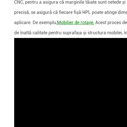
CNC, pentru a asigura că marginile tăiate sunt netede și f
precisă, se asigură că fiecare fișă HPL poate atinge dim
aplicare. De exemplu,
Mobilier de rotație
, Acest proces de
de înaltă calitate pentru suprafața și structura mobilei, 