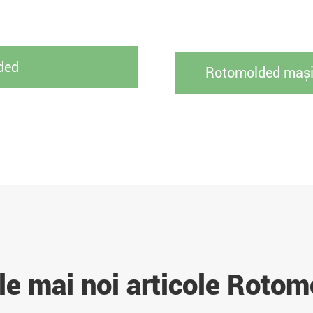
ded
Rotomolded mașin
le mai noi articole Rotom