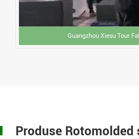
Guangzhou Xiesu Tour Fa
Produse Rotomolded ș