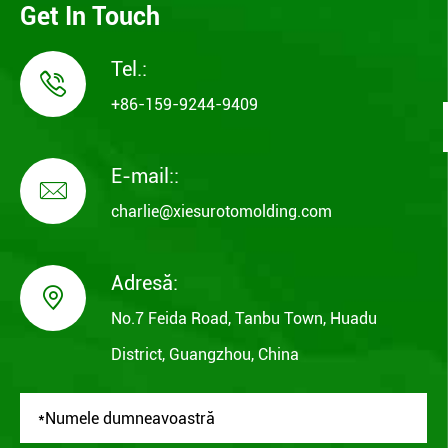
Get In Touch
Tel.:

+86-159-9244-9409
E-mail::

charlie@xiesurotomolding.com
Adresă:

No.7 Feida Road, Tanbu Town, Huadu
District, Guangzhou, China